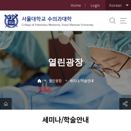
바
Korean
Home
Login
로
가
기
메
뉴
열린광장
>
>
열린광장
세미나/학술안내
세미나/학술안내