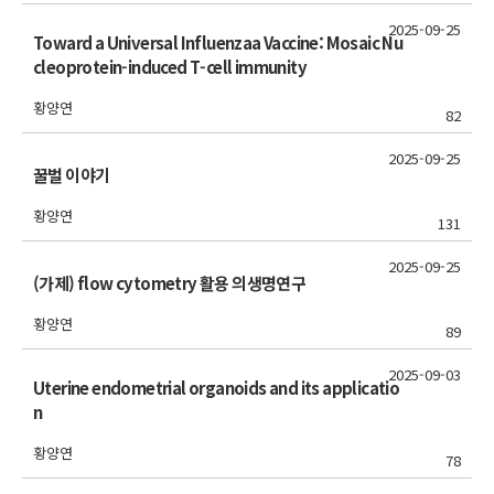
2025-09-25
Toward a Universal Influenzaa Vaccine: Mosaic Nu
cleoprotein-induced T-cell immunity
황양연
82
2025-09-25
꿀벌 이야기
황양연
131
2025-09-25
(가제) flow cytometry 활용 의생명연구
황양연
89
2025-09-03
Uterine endometrial organoids and its applicatio
n
황양연
78