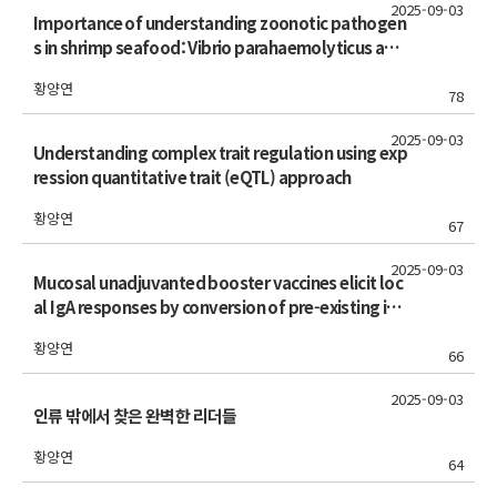
2025-09-03
Importance of understanding zoonotic pathogen
s in shrimp seafood: Vibrio parahaemolyticus and
seafood safety
황양연
78
2025-09-03
Understanding complex trait regulation using exp
ression quantitative trait (eQTL) approach
황양연
67
2025-09-03
Mucosal unadjuvanted booster vaccines elicit loc
al IgA responses by conversion of pre-existing im
munity in mice
황양연
66
2025-09-03
인류 밖에서 찾은 완벽한 리더들
황양연
64