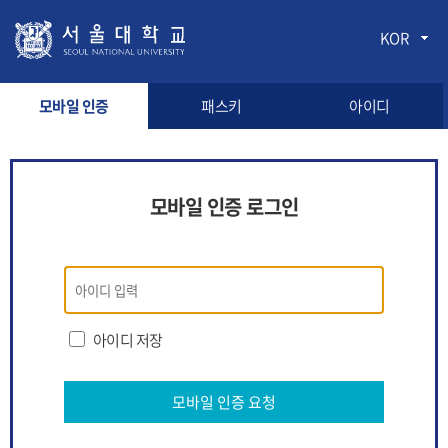
KOR
모바일 인증
패스키
아이디
모바일 인증 로그인
모바일
인증
로그인
아이디 저장
모바일 인증 요청