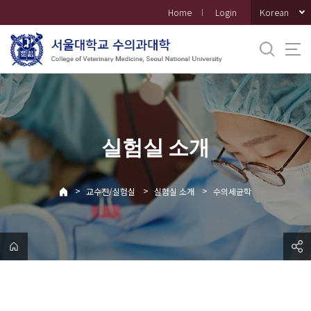
바
Korean
Home
Login
로
가
기
메
뉴
실험실 소개
>
>
>
교수진/실험실
실험실 소개
수의세균학