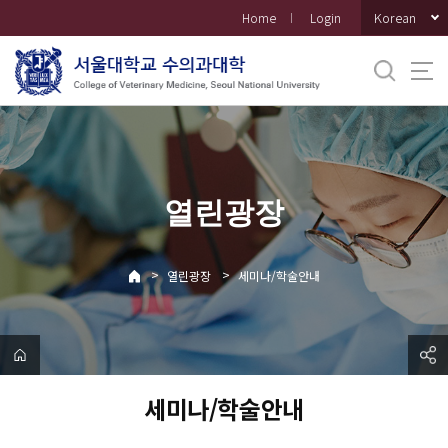
바
Korean
Home
Login
로
가
기
메
뉴
열린광장
>
>
열린광장
세미나/학술안내
세미나/학술안내