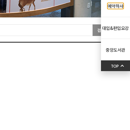
예약하샤
대입&편입요강
검색
중앙도서관
TOP