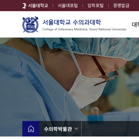
바
서울대학교
서울대포털
입학포털
증명발급
로
가
대
기
메
뉴
수의학박물관